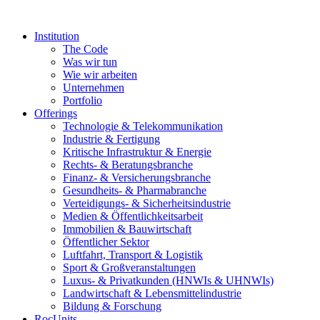
Zum
Inhalt
Institution
springen
The Code
Was wir tun
Wie wir arbeiten
Unternehmen
Portfolio
Offerings
Technologie & Telekommunikation
Industrie & Fertigung
Kritische Infrastruktur & Energie
Rechts- & Beratungsbranche
Finanz- & Versicherungsbranche
Gesundheits- & Pharmabranche
Verteidigungs- & Sicherheitsindustrie
Medien & Öffentlichkeitsarbeit
Immobilien & Bauwirtschaft
Öffentlicher Sektor
Luftfahrt, Transport & Logistik
Sport & Großveranstaltungen
Luxus- & Privatkunden (HNWIs & UHNWIs)
Landwirtschaft & Lebensmittelindustrie
Bildung & Forschung
RocUnits