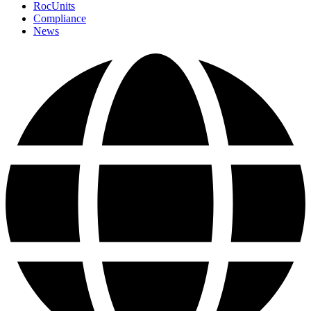
RocUnits
Compliance
News